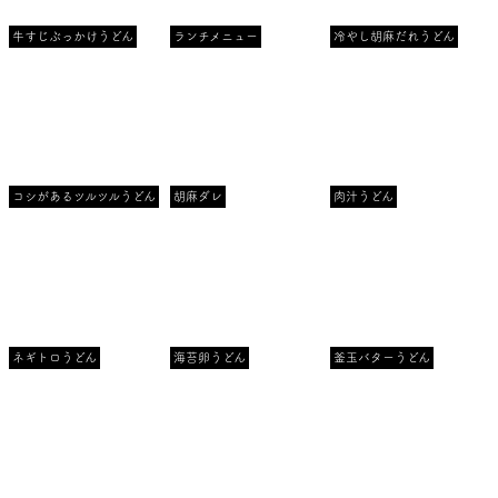
牛すじぶっかけうどん
ランチメニュー
冷やし胡麻だれうどん
コシがあるツルツルうどん
胡麻ダレ
肉汁うどん
ネギトロうどん
海苔卵うどん
釜玉バターうどん