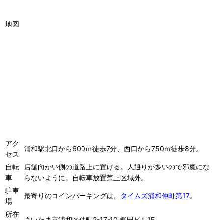
地図
アク
浦和駅北口から600ｍ徒歩7分、西口から750ｍ徒歩8分。
セス
自転
店舗向かい側の道路上に置ける。人通りが多いので邪魔にな
車
らないように。自転車放置禁止区域外。
駐車
最寄りのコインパーキングは、
タイムズ浦和仲町第17
。
場
所在
さいたま市浦和区仲町2-17-10 柳田ビル1F