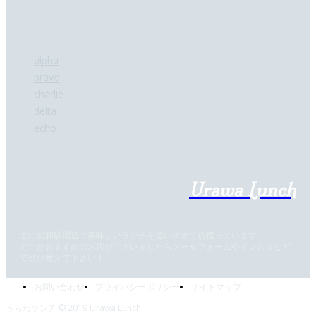
(工事中)
alpha
bravo
charlie
delta
echo
Urawa Lunch
主に浦和駅周辺で美味しいランチを追い求めて彷徨っています。
どこかおすすめのお店がございましたらメールフォームやインスタなど
でぜひ教えて下さい！
お問い合わせ
プライバシーポリシー
サイトマップ
うらわランチ © 2019 Urawa Lunch