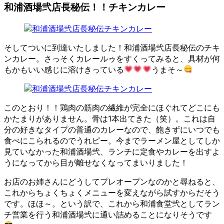
和浦酒場弐店長秘伝！！チキンカレー
そしてついに到達いたしました！和浦酒場弐店長秘伝のチキ
ンカレー。さっそくカレールゥをすくってみると、具材が何
もかもいい感じに溶けきっている
うまそ～
このとおり！！鶏肉の筋肉の繊維が完全にほぐれてどこにも
かたまりがありません。骨は1本出てきた（笑）。これは自
分の好きなタイプの普通のカレーなので、飽きずにいつでも
食べにこられるのでうれピー。今までラーメン屋としてしか
見ていなかった和浦酒場弐、ランチに定食やカレーを出すよ
うになってから目が離せなくなってまいりました！
お店のお姉さんにどうしてプレオープンなのかと尋ねると、
これからちょくちょくメニューを変えながら試すからだそう
です。ほほ～。という訳で、これから和浦食堂弐としてラン
チ営業を行う和浦酒場弐に通い詰めることになりそうです