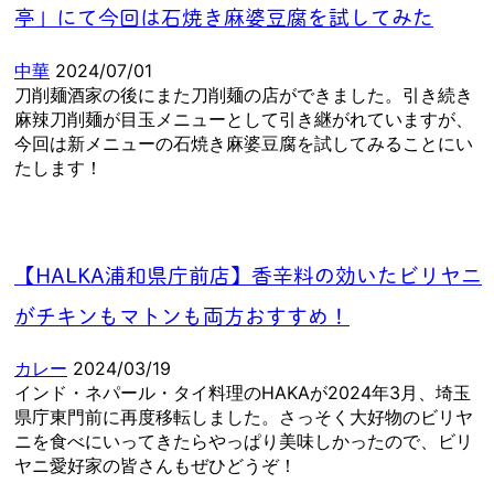
亭」にて今回は石焼き麻婆豆腐を試してみた
中華
2024/07/01
刀削麺酒家の後にまた刀削麺の店ができました。引き続き
麻辣刀削麺が目玉メニューとして引き継がれていますが、
今回は新メニューの石焼き麻婆豆腐を試してみることにい
たします！
【HALKA浦和県庁前店】香辛料の効いたビリヤニ
がチキンもマトンも両方おすすめ！
カレー
2024/03/19
インド・ネパール・タイ料理のHAKAが2024年3月、埼玉
県庁東門前に再度移転しました。さっそく大好物のビリヤ
ニを食べにいってきたらやっぱり美味しかったので、ビリ
ヤニ愛好家の皆さんもぜひどうぞ！