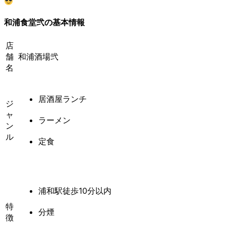
和浦食堂弐の基本情報
店
舗
和浦酒場弐
名
居酒屋ランチ
ジ
ャ
ラーメン
ン
ル
定食
浦和駅徒歩10分以内
特
分煙
徴