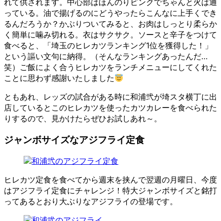
れて供されます。中心部はほんのりピンクでちゃんと火は通
っている。油で揚げるのにどうやったらこんなに上手くでき
るんだろうか？かぶりついてみると、お肉はしっとり柔らか
く簡単に噛み切れる。衣はサクサク。ソースと辛子をつけて
食べると、「埼玉のヒレカツランキング1位を獲得した！」
という謳い文句に納得。（そんなランキングあったんだ…
笑）ご飯によく合うヒレカツをランチメニューにしてくれた
ことに思わず感謝いたしました
ともあれ、レッズの試合がある時に和浦弐が埼スタ横丁に出
店しているとこのヒレカツを使ったカツカレーを食べられた
りするので、見かけたらぜひお試しあれ～。
ジャンボサイズなアジフライ定食
ヒレカツ定食を食べてから週末を挟んで翌週の月曜日、今度
はアジフライ定食にチャレンジ！特大ジャンボサイズと銘打
ってあるとおり大ぶりなアジフライの登場です。