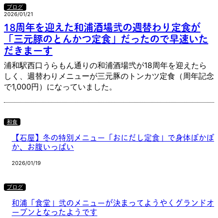
ブログ
2026/01/21
18周年を迎えた和浦酒場弐の週替わり定食が
「三元豚のとんかつ定食」だったので早速いた
だきまーす
浦和駅西口うらもん通りの和浦酒場弐が18周年を迎えたら
しく、週替わりメニューが三元豚のトンカツ定食（周年記念
で1,000円）になっていました。
和食
【石屋】冬の特別メニュー「おにだし定食」で身体ぽかぽ
か、お腹いっぱい
2026/01/19
ブログ
和浦「食堂」弐のメニューが決まってようやくグランドオ
ープンとなったようです