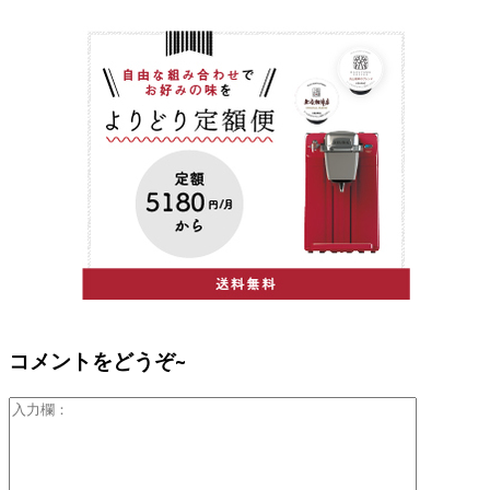
コメントをどうぞ~
入
力
欄：