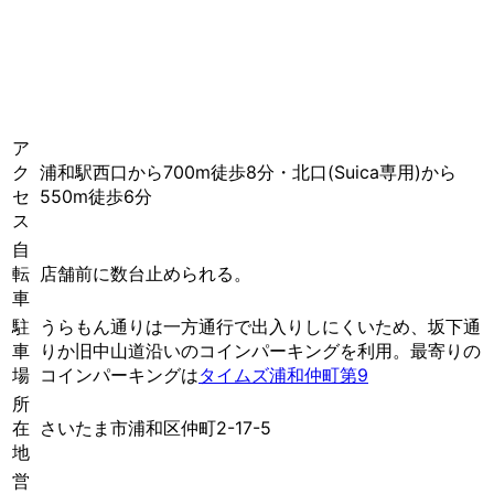
ア
ク
浦和駅西口から700m徒歩8分・北口(Suica専用)から
セ
550m徒歩6分
ス
自
転
店舗前に数台止められる。
車
駐
うらもん通りは一方通行で出入りしにくいため、坂下通
車
りか旧中山道沿いのコインパーキングを利用。最寄りの
場
コインパーキングは
タイムズ浦和仲町第9
所
在
さいたま市浦和区仲町2-17-5
地
営