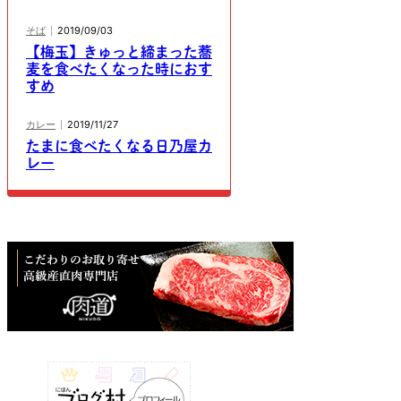
そば
2019/09/03
【梅玉】きゅっと締まった蕎
麦を食べたくなった時におす
すめ
カレー
2019/11/27
たまに食べたくなる日乃屋カ
レー