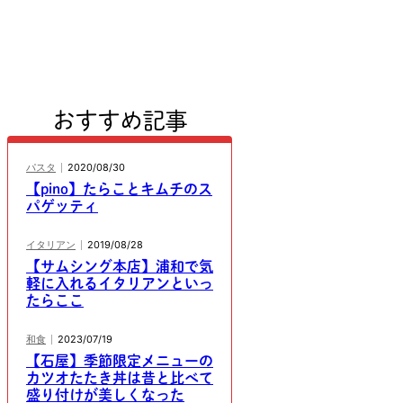
おすすめ記事
パスタ
2020/08/30
【pino】たらことキムチのス
パゲッティ
イタリアン
2019/08/28
【サムシング本店】浦和で気
軽に入れるイタリアンといっ
たらここ
和食
2023/07/19
【石屋】季節限定メニューの
カツオたたき丼は昔と比べて
盛り付けが美しくなった