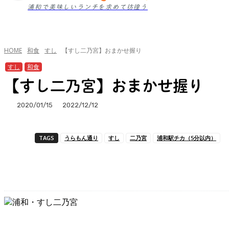
浦和で美味しいランチを求めて彷徨う
HOME
和食
すし
【すし二乃宮】おまかせ握り
すし
和食
【すし二乃宮】おまかせ握り
2020/01/15
2022/12/12
TAGS
うらもん通り
すし
二乃宮
浦和駅チカ（5分以内）
シェア