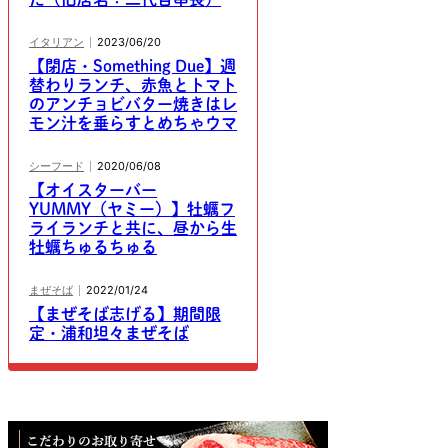
イタリアン
2023/06/20
【閉店・Something Due】週
替わりランチ、赤魚とトマト
のアンチョビバター焼きはレ
モン汁を垂らすとめちゃウマ
シーフード
2020/06/08
【オイスターバー
YUMMY（ヤミー）】牡蠣フ
ライランチと共に、昼から生
牡蠣ちゅるちゅる
まぜそば
2022/01/24
【まぜそば志げる】期間限
定・浦和坦々まぜそば