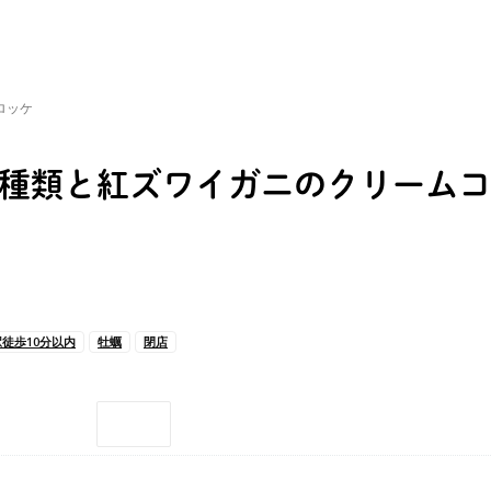
ロッケ
2種類と紅ズワイガニのクリーム
徒歩10分以内
牡蠣
閉店