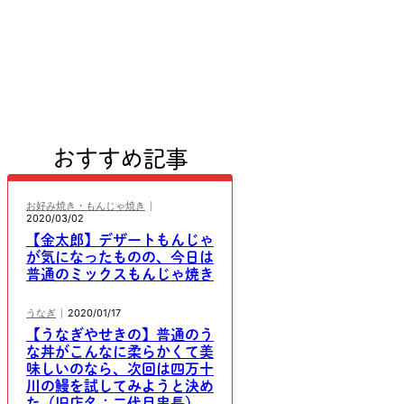
おすすめ記事
お好み焼き・もんじゃ焼き
2020/03/02
【金太郎】デザートもんじゃ
が気になったものの、今日は
普通のミックスもんじゃ焼き
うなぎ
2020/01/17
【うなぎやせきの】普通のう
な丼がこんなに柔らかくて美
味しいのなら、次回は四万十
川の鰻を試してみようと決め
た（旧店名：二代目串長）