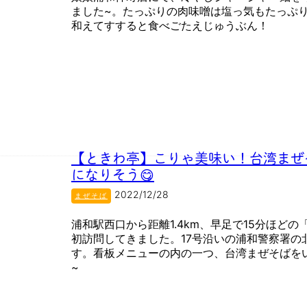
ました~。たっぷりの肉味噌は塩っ気もたっぷ
和えてすすると食べごたえじゅうぶん！
【ときわ亭】こりゃ美味い！台湾まぜ
になりそう😋
2022/12/28
まぜそば
浦和駅西口から距離1.4km、早足で15分ほど
初訪問してきました。17号沿いの浦和警察署の
す。看板メニューの内の一つ、台湾まぜそばを
~