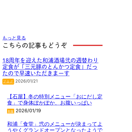
もっと見る
こちらの記事もどうぞ
18周年を迎えた和浦酒場弐の週替わり
定食が「三元豚のとんかつ定食」だっ
たので早速いただきまーす
2026/01/21
ブログ
【石屋】冬の特別メニュー「おにだし定
食」で身体ぽかぽか、お腹いっぱい
2026/01/19
和食
和浦「食堂」弐のメニューが決まってよ
うやくグランドオープンとなったようで