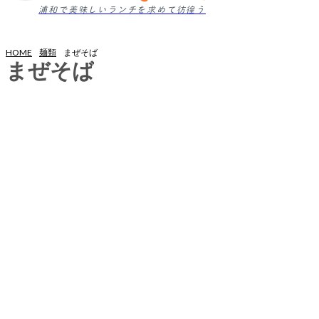
浦和で美味しいランチを求めて彷徨う
HOME
麺類
まぜそば
まぜそば
うどん
そば
つけ麺
パスタ
ラーメン
冷麺
担々麺
麻辣麺