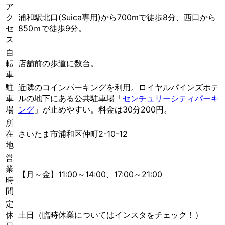
ア
ク
浦和駅北口(Suica専用)から700mで徒歩8分、西口から
セ
850ｍで徒歩9分。
ス
自
転
店舗前の歩道に数台。
車
駐
近隣のコインパーキングを利用。ロイヤルパインズホテ
車
ルの地下にある公共駐車場「
センチュリーシティパーキ
場
ング
」が止めやすい。料金は30分200円。
所
在
さいたま市浦和区仲町2-10-12
地
営
業
【月～金】11:00～14:00、17:00～21:00
時
間
定
休
土日（臨時休業についてはインスタをチェック！）