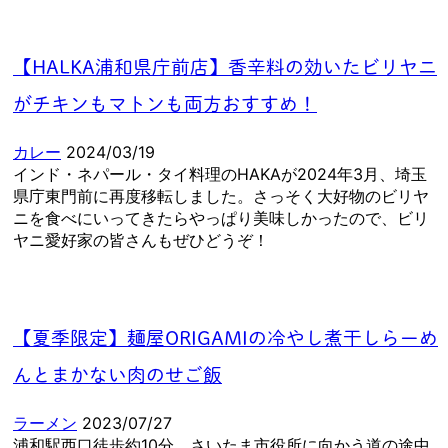
フォローしておく
もっと表示する
【HALKA浦和県庁前店】香辛料の効いたビリヤニ
がチキンもマトンも両方おすすめ！
カレー
2024/03/19
インド・ネパール・タイ料理のHAKAが2024年3月、埼玉
県庁東門前に再度移転しました。さっそく大好物のビリヤ
ニを食べにいってきたらやっぱり美味しかったので、ビリ
ヤニ愛好家の皆さんもぜひどうぞ！
【夏季限定】麺屋ORIGAMIの冷やし煮干しらーめ
んとまかない肉のせご飯
ラーメン
2023/07/27
浦和駅西口徒歩約10分、さいたま市役所に向かう道の途中