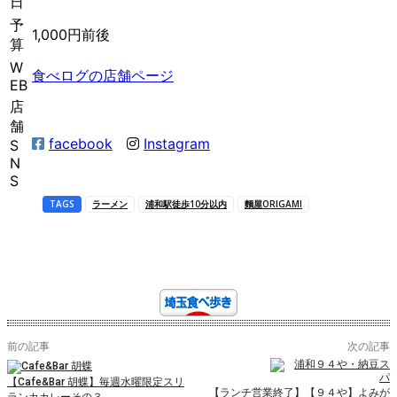
日
予
1,000円前後
算
W
食べログの店舗ページ
EB
店
舗
facebook
Instagram
S
N
S
TAGS
ラーメン
浦和駅徒歩10分以内
麵屋ORIGAMI
前の記事
次の記事
【Cafe&Bar 胡蝶】毎週水曜限定スリ
【ランチ営業終了】【９４や】よみが