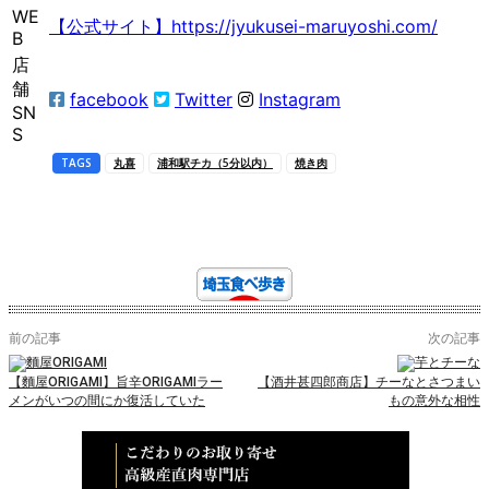
WE
【公式サイト】https://jyukusei-maruyoshi.com/
B
店
舗
facebook
Twitter
Instagram
SN
S
TAGS
丸喜
浦和駅チカ（5分以内）
焼き肉
前の記事
次の記事
【麵屋ORIGAMI】旨辛ORIGAMIラー
【酒井甚四郎商店】チーなとさつまい
メンがいつの間にか復活していた
もの意外な相性