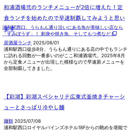
和浦酒場弐のランチメニューが2倍に増えた！定
食ランチを始めたので早速制覇してみようと思い
浦和駅西口、うらもん通り沿いにある魚が美味しい店なら
ます
「すみぼうず」！ 刺身や焼き魚、そしてもつ煮など
居酒屋ランチ
2025/08/01
浦和駅西口徒歩8分、うらもん通りにある店の中でもランチ
に訪れる回数が一番多いのがここ和浦酒場弐。2025年8月
から定食メニューが出現した模様なので早速新メニューを
全部制覇してきました。
【彩湖】彩湖スペシャリテ広東式釜焼きチャーシ
ューとさっぱり冷やし麺
麺類
2025/07/08
浦和駅西口ロイヤルパインズホテル18Fからの眺めを堪能で