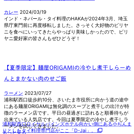
カレー
2024/03/19
インド・ネパール・タイ料理のHAKAが2024年3月、埼玉
県庁東門前に再度移転しました。さっそく大好物のビリヤ
ニを食べにいってきたらやっぱり美味しかったので、ビリ
ヤニ愛好家の皆さんもぜひどうぞ！
【夏季限定】麺屋ORIGAMIの冷やし煮干しらーめ
んとまかない肉のせご飯
ラーメン
2023/07/27
浦和駅西口徒歩約10分、さいたま市役所に向かう道の途中
にある麺屋ORIGAMIは無化調のスープと煮干しの出汁が特
徴のラーメン店です。平日の昼過ぎに訪れると順番待ちが
出来ている人気店です。今回は夏季限定の冷やし煮干しラ
浦和駅西口ロイヤルパインズホテル向かい側にある小ぢんま
ーメンを試してきました。
りとしたタイ料理専門店がここ「D-Jai」。
もっと見る