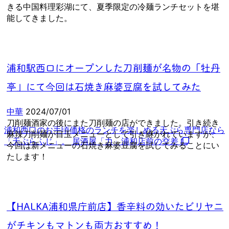
きる中国料理彩湖にて、夏季限定の冷麺ランチセットを堪
能してきました。
浦和駅西口にオープンした刀削麺が名物の「牡丹
亭」にて今回は石焼き麻婆豆腐を試してみた
中華
2024/07/01
刀削麺酒家の後にまた刀削麺の店ができました。引き続き
浦和西口のお手頃価格のランチを楽しめる天ぷら専門店なら
麻辣刀削麺が目玉メニューとして引き継がれていますが、
「天ぷらふじ」。 居酒屋「力」浦和店前の交差
今回は新メニューの石焼き麻婆豆腐を試してみることにい
たします！
【HALKA浦和県庁前店】香辛料の効いたビリヤニ
がチキンもマトンも両方おすすめ！