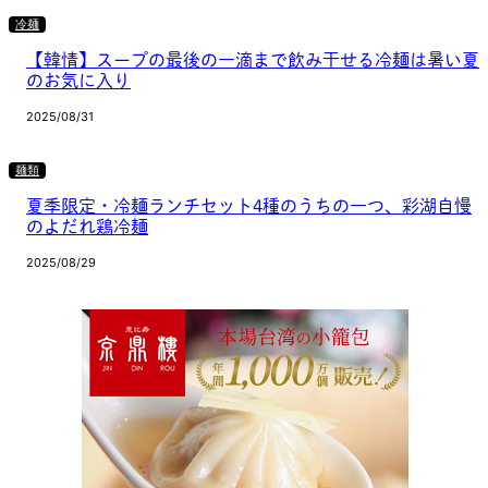
冷麺
【韓情】スープの最後の一滴まで飲み干せる冷麺は暑い夏
のお気に入り
2025/08/31
麺類
夏季限定・冷麺ランチセット4種のうちの一つ、彩湖自慢
のよだれ鶏冷麺
2025/08/29