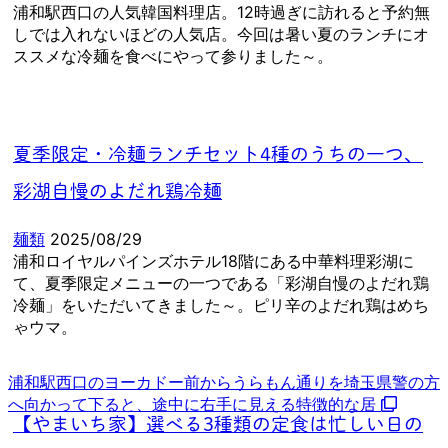
浦和駅西口の人気韓国料理店。12時過ぎに訪れると予約無
しでは入れないほどの人気店。今回は暑い夏のランチにオ
ススメな冷麺を食べにやって参りました～。
夏季限定・冷麺ランチセット4種のうちの一つ、
彩湖自慢のよだれ鶏冷麺
麺類
2025/08/29
浦和ロイヤルパインズホテル18階にある中華料理彩湖に
て、夏季限定メニューの一つである「彩湖自慢のよだれ鶏
冷麺」をいただいてきました～。ピリ辛のよだれ鶏はめち
ゃウマ。
浦和駅西口のヨーカドー前からうらもん通りを埼玉県警の方
へ向かって下ると、途中に右手に見える特徴的な居
【やまいち家】選べる3種類の定食は忙しい日の