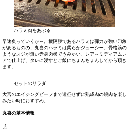
ハラミ肉をあぶる
早速炙っていくか～。横隔膜であるハラミは弾力が強い印象
があるものの、丸喜のハラミは柔らかジューシー。骨格筋の
ようなスジが無い赤身肉状でうみゃい。レア～ミディアムレ
アで仕上げ、タレに浸すとご飯にちょんちょんしてから頂き
ます。
セットのサラダ
大宮のエイジングビーフまで遠征せずに熟成肉の焼肉を楽し
みたい時におすすめ。
丸喜の基本情報
店