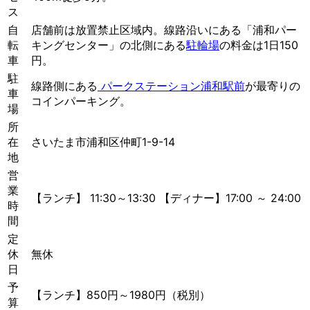
ス
自
店舗前は放置禁止区域内。線路沿いにある「浦和パー
転
キングセンター」の北側にある
駐輪場
の料金は1日150
車
円。
駐
線路側にある
パークステーション浦和駅前
が最寄りの
車
コインパーキング。
場
所
在
さいたま市浦和区仲町1-9-14
地
営
業
【ランチ】 11:30～13:30 【ディナー】17:00 ～ 24:00
時
間
定
休
無休
日
予
【ランチ】850円～1980円（税別）
算