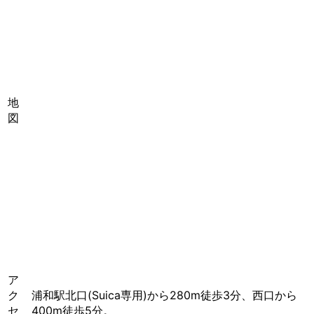
地
図
ア
ク
浦和駅北口(Suica専用)から280m徒歩3分、西口から
セ
400m徒歩5分。