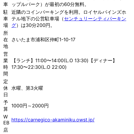
車
ップルパーク）が最初の60分無料。
駐
近隣のコインパーキングを利用。ロイヤルパインズホ
車
テル地下の公営駐車場（
センチュリーシティパーキン
場
グ
）は30分200円。
所
在
さいたま市浦和区仲町1-10-17
地
営
業
【ランチ】11:00〜14:00(L.O 13:30)【ディナー】
時
17:30〜22:30(L.O 22:00)
間
定
休
水曜、第3火曜
日
予
1000円～2000円
算
W
https://carnegico-akaminiku.owst.jp/
EB
店