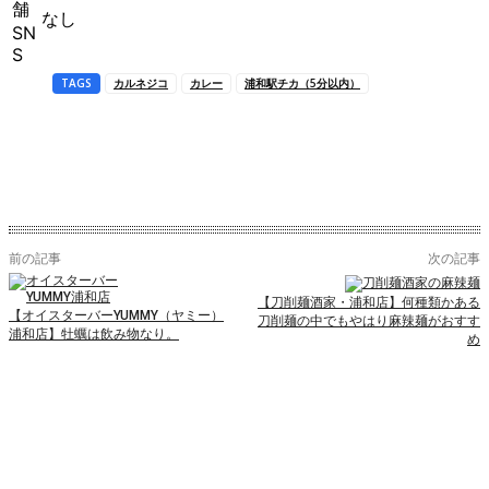
舗
なし
SN
S
TAGS
カルネジコ
カレー
浦和駅チカ（5分以内）
前の記事
次の記事
【刀削麺酒家・浦和店】何種類かある
【オイスターバーYUMMY（ヤミー）
刀削麺の中でもやはり麻辣麺がおすす
浦和店】牡蠣は飲み物なり。
め