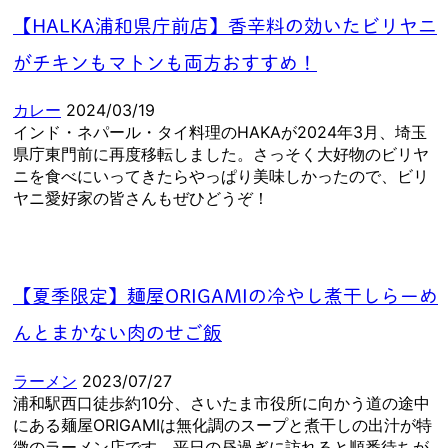
【HALKA浦和県庁前店】香辛料の効いたビリヤニ
がチキンもマトンも両方おすすめ！
カレー
2024/03/19
インド・ネパール・タイ料理のHAKAが2024年3月、埼玉
県庁東門前に再度移転しました。さっそく大好物のビリヤ
ニを食べにいってきたらやっぱり美味しかったので、ビリ
ヤニ愛好家の皆さんもぜひどうぞ！
【夏季限定】麺屋ORIGAMIの冷やし煮干しらーめ
んとまかない肉のせご飯
ラーメン
2023/07/27
浦和駅西口徒歩約10分、さいたま市役所に向かう道の途中
にある麺屋ORIGAMIは無化調のスープと煮干しの出汁が特
徴のラーメン店です。平日の昼過ぎに訪れると順番待ちが