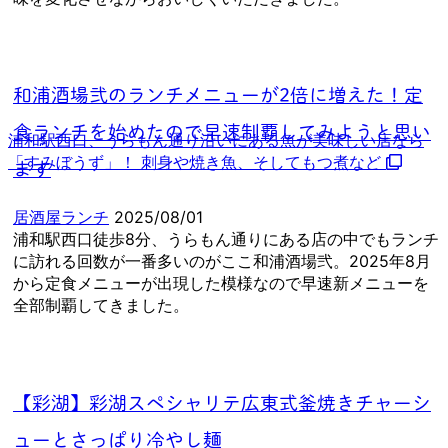
和浦酒場弐のランチメニューが2倍に増えた！定
食ランチを始めたので早速制覇してみようと思い
浦和駅西口、うらもん通り沿いにある魚が美味しい店なら
「すみぼうず」！ 刺身や焼き魚、そしてもつ煮など
ます
居酒屋ランチ
2025/08/01
浦和駅西口徒歩8分、うらもん通りにある店の中でもランチ
に訪れる回数が一番多いのがここ和浦酒場弐。2025年8月
から定食メニューが出現した模様なので早速新メニューを
全部制覇してきました。
【彩湖】彩湖スペシャリテ広東式釜焼きチャーシ
ューとさっぱり冷やし麺