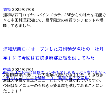
麺類
2025/07/08
浦和駅西口ロイヤルパインズホテル18Fからの眺めを堪能で
きる中国料理彩湖にて、夏季限定の冷麺ランチセットを堪
能してきました。
浦和駅西口にオープンした刀削麺が名物の「牡丹
亭」にて今回は石焼き麻婆豆腐を試してみた
中華
2024/07/01
浦和西口のお手頃価格のランチを楽しめる天ぷら専門店なら
刀削麺酒家の後にまた刀削麺の店ができました。引き続き
「天ぷらふじ」。 居酒屋「力」浦和店前の交差
麻辣刀削麺が目玉メニューとして引き継がれていますが、
今回は新メニューの石焼き麻婆豆腐を試してみることにい
たします！