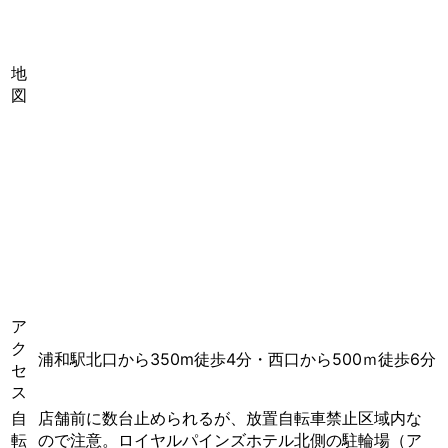
地
図
ア
ク
浦和駅北口から350m徒歩4分・西口から500ｍ徒歩6分
セ
ス
自
店舗前に数台止められるが、放置自転車禁止区域内な
転
ので注意。ロイヤルパインズホテル北側の駐輪場（ア