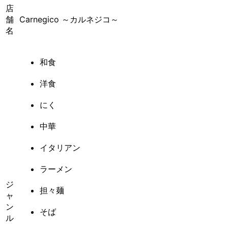
店
舗
Carnegico ～カルネジコ～
名
和食
洋食
にく
中華
イタリアン
ラーメン
ジ
担々麺
ャ
ン
そば
ル