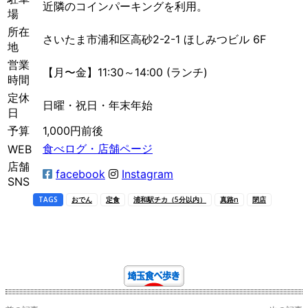
近隣のコインパーキングを利用。
場
所在
さいたま市浦和区高砂2-2-1 ほしみつビル 6F
地
営業
【月〜金】11:30～14:00 (ランチ)
時間
定休
日曜・祝日・年末年始
日
予算
1,000円前後
食べログ・店舗ページ
WEB
店舗
facebook
Instagram
SNS
TAGS
おでん
定食
浦和駅チカ（5分以内）
真路n
閉店