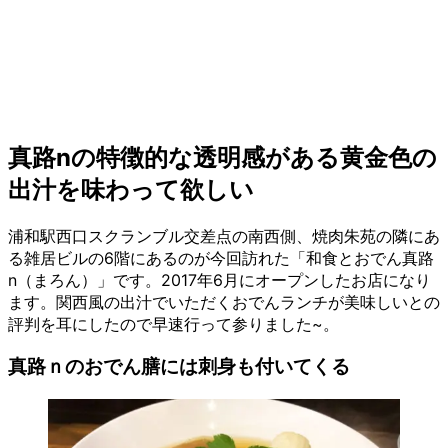
真路nの特徴的な透明感がある黄金色の
出汁を味わって欲しい
浦和駅西口スクランブル交差点の南西側、焼肉朱苑の隣にあ
る雑居ビルの6階にあるのが今回訪れた「和食とおでん真路
n（まろん）」です。2017年6月にオープンしたお店になり
ます。関西風の出汁でいただくおでんランチが美味しいとの
評判を耳にしたので早速行って参りました~。
真路ｎのおでん膳には刺身も付いてくる