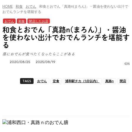
HOME
和食
おでん
和食とおでん「真路n(まろん)」・醤油を使わない出汁で
おでんランチを堪能する
おでん
和食
閉店したお店
和食とおでん「真路n(まろん)」・醤油
を使わない出汁でおでんランチを堪能す
る
昼におでんが食べたくなったらここがある
2020/08/25
2025/08/19
636
TAGS
おでん
定食
浦和駅チカ（5分以内）
真路n
閉店