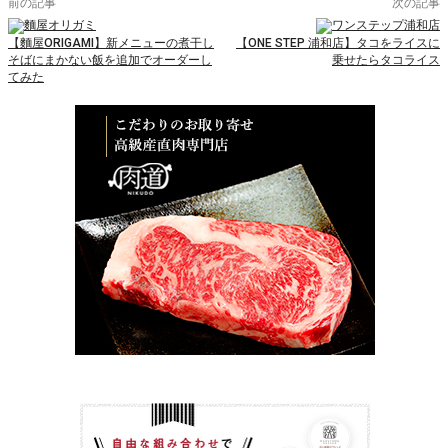
前の記事
次の記事
【麵屋ORIGAMI】新メニューの煮干し
【ONE STEP 浦和店】タコをライスに
そばにまかない飯を追加でオーダーし
乗せたらタコライス
てみた