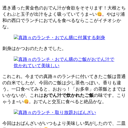
透き通った黄金色のおでん汁が食欲をそそります！大根とち
くわぶと玉子が出汁をよく吸っていてうま~い
。やはり浦
和の西口でランチにおでんを食べるならここがイチオシか
な。
刺身はかつおのたたきでした。
これこれ。今までの真路ｎのランチに付いてきたご飯は普通
の白米でしたが、今回のご飯は少し茶色っぽい。香りも違
う。一口食べてみると、おおっ！「お多幸」の茶飯とまでは
いかないが、これは
おでん汁で炊かれたご飯
の味です。こり
ゃうま~い
。おでんと交互に食べると絶品かな。
今回はおばんざいがいつもより美味しい気がしたので、二皿