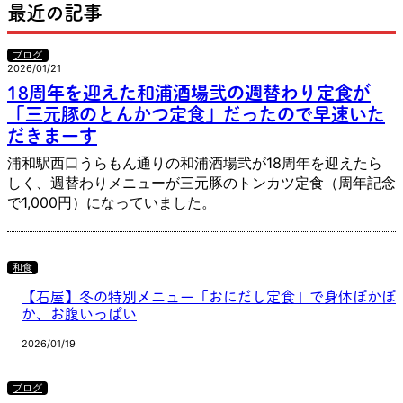
最近の記事
ブログ
2026/01/21
18周年を迎えた和浦酒場弐の週替わり定食が
「三元豚のとんかつ定食」だったので早速いた
だきまーす
浦和駅西口うらもん通りの和浦酒場弐が18周年を迎えたら
しく、週替わりメニューが三元豚のトンカツ定食（周年記念
で1,000円）になっていました。
和食
【石屋】冬の特別メニュー「おにだし定食」で身体ぽかぽ
か、お腹いっぱい
2026/01/19
ブログ