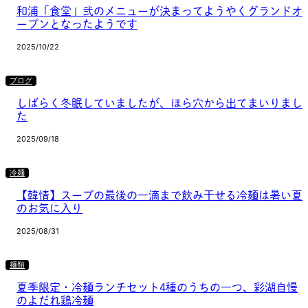
和浦「食堂」弐のメニューが決まってようやくグランドオ
ープンとなったようです
2025/10/22
ブログ
しばらく冬眠していましたが、ほら穴から出てまいりまし
た
2025/09/18
冷麺
【韓情】スープの最後の一滴まで飲み干せる冷麺は暑い夏
のお気に入り
2025/08/31
麺類
夏季限定・冷麺ランチセット4種のうちの一つ、彩湖自慢
のよだれ鶏冷麺