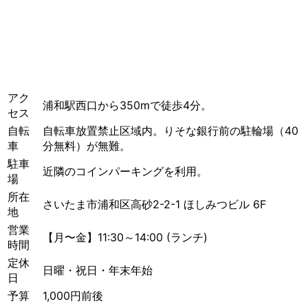
アク
浦和駅西口から350mで徒歩4分。
セス
自転
自転車放置禁止区域内。りそな銀行前の駐輪場（40
車
分無料）が無難。
駐車
近隣のコインパーキングを利用。
場
所在
さいたま市浦和区高砂2-2-1 ほしみつビル 6F
地
営業
【月〜金】11:30～14:00 (ランチ)
時間
定休
日曜・祝日・年末年始
日
予算
1,000円前後