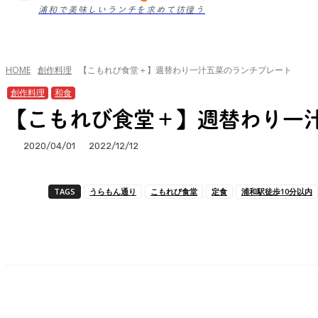
浦和で美味しいランチを求めて彷徨う
HOME
創作料理
【こもれび食堂＋】週替わり一汁五菜のランチプレート
創作料理
和食
【こもれび食堂＋】週替わり一
2020/04/01
2022/12/12
TAGS
うらもん通り
こもれび食堂
定食
浦和駅徒歩10分以内
シェア