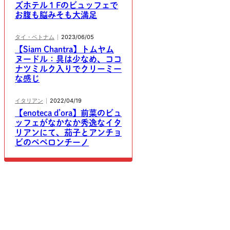
ズホテル１Fのビュッフェで
お腹も脳みそも大満足
タイ・ベトナム
2023/06/05
【Siam Chantra】トムヤム
ヌードル：具は少なめ、ココ
ナツミルク入りでクリーミー
な感じ
イタリアン
2022/04/19
【enoteca d’ora】前菜のビュ
ッフェがなかなか秀逸なイタ
リアンにて、茄子とアンチョ
ビのペペロンチーノ