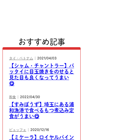
おすすめ記事
タイ・ベトナム
2021/04/03
【シャム・チャントラー】パ
ッタイに目玉焼きをのせると
見た目も良くなってうまい
😋
和食
2022/04/30
【すみぼうず】埼玉にある浦
和漁港で食べるもつ煮込み定
食がうまい😋
ビュッフェ
2020/12/16
【ミケーラ】ロイヤルパイン