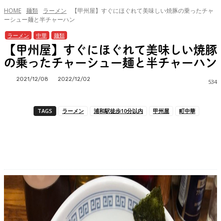
HOME
麺類
ラーメン
【甲州屋】すぐにほぐれて美味しい焼豚の乗ったチャ
ーシュー麺と半チャーハン
ラーメン
中華
麺類
【甲州屋】すぐにほぐれて美味しい焼豚
の乗ったチャーシュー麺と半チャーハン
2021/12/08
2022/12/02
534
TAGS
ラーメン
浦和駅徒歩10分以内
甲州屋
町中華