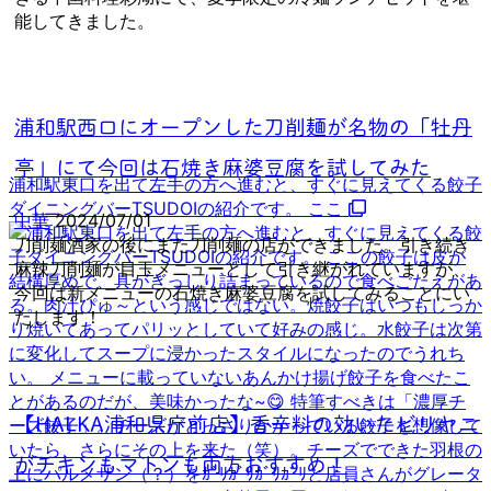
能してきました。
浦和駅西口にオープンした刀削麺が名物の「牡丹
亭」にて今回は石焼き麻婆豆腐を試してみた
浦和駅東口を出て左手の方へ進むと、すぐに見えてくる餃子
ダイニングバーTSUDOIの紹介です。 ここ
中華
2024/07/01
刀削麺酒家の後にまた刀削麺の店ができました。引き続き
麻辣刀削麺が目玉メニューとして引き継がれていますが、
今回は新メニューの石焼き麻婆豆腐を試してみることにい
たします！
【HALKA浦和県庁前店】香辛料の効いたビリヤニ
がチキンもマトンも両方おすすめ！