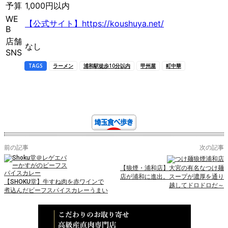
予算
1,000円以内
WE
【公式サイト】https://koushuya.net/
B
店舗
なし
SNS
TAGS
ラーメン
浦和駅徒歩10分以内
甲州屋
町中華
前の記事
次の記事
【狼煙・浦和店】大宮の有名なつけ麺
店が浦和に進出。スープが濃厚を通り
【SHOKU堂】牛すね肉を赤ワインで
越してドロドロだ～
煮込んだビーフスパイスカレーうまい