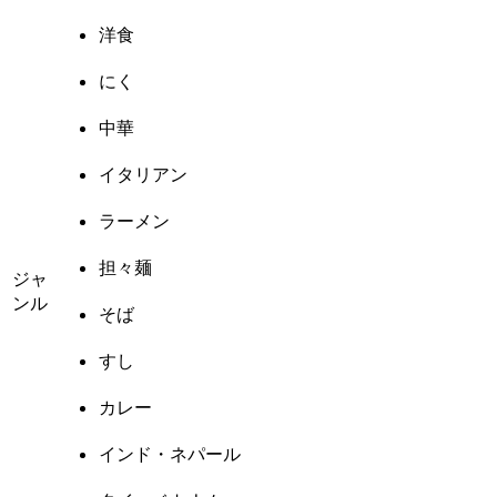
洋食
にく
中華
イタリアン
ラーメン
担々麺
ジャ
ンル
そば
すし
カレー
インド・ネパール