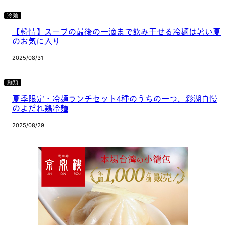
冷麺
【韓情】スープの最後の一滴まで飲み干せる冷麺は暑い夏
のお気に入り
2025/08/31
麺類
夏季限定・冷麺ランチセット4種のうちの一つ、彩湖自慢
のよだれ鶏冷麺
2025/08/29