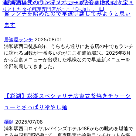
浦和駅西口ロイヤルパインズホテル向かい側にある小ぢんま
和浦酒場弐のランチメニューが2倍に増えた！定
りとしたタイ料理専門店がここ「D-Jai」。
食ランチを始めたので早速制覇してみようと思い
ます
居酒屋ランチ
2025/08/01
浦和駅西口徒歩8分、うらもん通りにある店の中でもランチ
に訪れる回数が一番多いのがここ和浦酒場弐。2025年8月
から定食メニューが出現した模様なので早速新メニューを
全部制覇してきました。
【彩湖】彩湖スペシャリテ広東式釜焼きチャーシ
ューとさっぱり冷やし麺
麺類
2025/07/08
浦和駅西口ロイヤルパインズホテル18Fからの眺めを堪能で
きる中国料理彩湖にて、夏季限定の冷麺ランチセットを堪