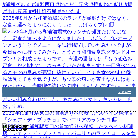
2025年8月から和浦酒場弐のランチが麺類だけではなく、
定食も選べるようになりました！ しばらくプレ
1,208
フォロワー
フォロー
2022年に浦和駅東口の前地通りへ移転したスペイン料理店
「シェフ・デ・ブッチョ」でパエリアのランチコ
関連記事