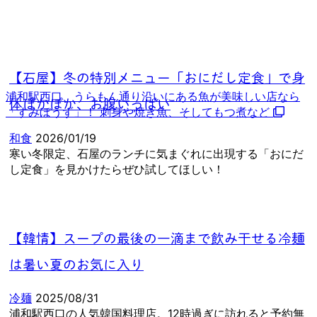
【石屋】冬の特別メニュー「おにだし定食」で身
浦和駅西口、うらもん通り沿いにある魚が美味しい店なら
体ぽかぽか、お腹いっぱい
「すみぼうず」！ 刺身や焼き魚、そしてもつ煮など
和食
2026/01/19
寒い冬限定、石屋のランチに気まぐれに出現する「おにだ
し定食」を見かけたらぜひ試してほしい！
【韓情】スープの最後の一滴まで飲み干せる冷麺
は暑い夏のお気に入り
冷麺
2025/08/31
浦和駅西口の人気韓国料理店。12時過ぎに訪れると予約無