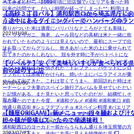
ダイニングバー（バル）
【高砂３丁目バル】浦和駅西口から埼玉県庁に向
う途中にあるダイニングバーでハンバーグのラン
2021/11/08
すし
【リベルテ】安くて美味しいすしが食べられる県
前の謎のすし店
2019/10/09
担々麺
【麵屋ORIGAMI】新メニュー・担々麺および汁
担々麺が登場していたので早速挑戦！
にゃーん #猫の日
浦和駅西口のヨーカドー前からうらもん通りを埼玉県警の方
2022/07/27
へ向かって下ると、途中に右手に見える特徴的な居