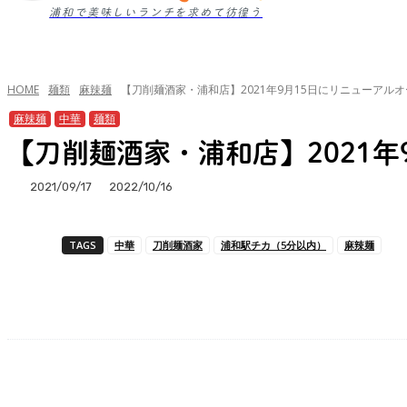
浦和で美味しいランチを求めて彷徨う
HOME
麺類
麻辣麺
【刀削麺酒家・浦和店】2021年9月15日にリニューアル
麻辣麺
中華
麺類
【刀削麺酒家・浦和店】2021年
2021/09/17
2022/10/16
TAGS
中華
刀削麺酒家
浦和駅チカ（5分以内）
麻辣麺
シェア