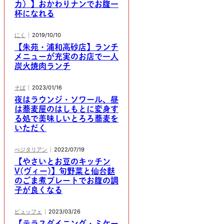
カ）】おかわりナンでお腹一
杯になれる
にく
2019/10/10
【朱苑・浦和高砂店】ランチ
メニューが充実のお店で一人
炭火焼肉ランチ
そば
2023/01/16
夜はラウンジ・ソワール、昼
は蕎麦屋のはしもとに変身す
る処で美味しいとろろ蕎麦を
いただく
べジタリアン
2022/07/19
【やさいとお豆のキッチン
V(ヴィー)】旬野菜と仙台麩
のごま煮プレートでお腹の調
子が良くなる
ビュッフェ
2023/03/26
【テラスダイニング・ミケー