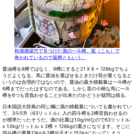
和浦酒場弐で見つけた酒の一斗樽。菰（こも）で
巻かれているので菰樽ともいう。
醤油樽を8樽ではなく、6樽にすると21 X 6 = 126kgでちょ
うどよくなる。馬に醤油を運ばせるときだけ荷が重くなると
いうのは合理的ではないので、醤油の最大積載量は一斗樽が
6樽までだったはずなのである。しかし昔の小柄な馬に一斗
樽を6つも背負わせることが出来たのかどうか疑問は残る。
日本国語大辞典の同じ欄に酒の積載量についても書かれてい
て、3斗5升（63リットル）入の四斗樽を2樽背負わせるの
が標準だったそうだ。酒の比重は1.0g/mlなので63リットル
x 1.0kg/リットル x 2樽 = 126kgの重さになります。そこに
四斗樽の重量13kgを2樽分足すと152kgになってしまう…。