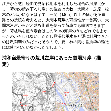
江戸から芝川経由で見沼代用水を利用した場合の河岸（か
し：荷物の積み下ろし場）の位置は大牧・大間木・芝原・松
木のどれかになるはずで、一間（1.8m）以上の幅がある道
路との接続を考えると、
大間木河岸
の可能性が一番高い。大
間木河岸からだと越谷街道を使って荷車でも輸送できます
が、荷駄馬を使う場合はこの3つの河岸のうちどれでもよか
ったのかもしれない。ただし見沼代用水を舟運に利用できた
のは農閑期のみだったそうので、夏～秋の間は醤油樽の輸送
には使われていなかったでしょう。
浦和宿最寄りの荒川左岸にあった道場河岸（推
定）