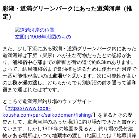
彩湖・道満グリーンパークにあった道満河岸（推
定）
左図は1906年測図のもの
また、少し下流にある彩湖・道満グリーンパーク内にあった
道満河岸は下肥（屎尿）💩が主な荷物だったとの記録があ
り、浦和宿中心部までの距離が昔の道で約6.3kmあります。
よって、結局浦和宿まで醤油樽を送るために使われた河岸で
一番可能性が高いのは
道場
だと思います。次に可能性が高い
のは
秋ヶ瀬の渡し
。どちらからでも別所沼の前を通って浦和
宿まで運ばれたはずです。
ところで道満河岸釣り場のウェブサイト
【
https://www.toda-
kousha.com/park/saikodoman/fishing/
】を見るとその歴
史として、道満河岸のあった場所に釣り場ができたと書かれ
ています。しかし1906年の地図を見ると、釣り場の受付建
物がある場所はかつて地蔵木の渡し（地図上では「地蔵川岸