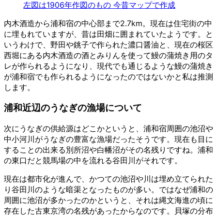
左図は1906年作図のもの 今昔マップで作成
内木酒造から浦和宿の中心部まで2.7km。現在は住宅街の中
に埋もれていますが、昔は田畑に囲まれていたようです。と
いうわけで、野田や銚子で作られた濃口醤油と、現在の桜区
西堀にある内木酒造の酒とみりんを使って鰻の蒲焼き用のタ
レが作られるようになり、現代でも通じるような鰻の蒲焼き
が浦和宿でも作られるようになったのではないかと私は推測
します。
浦和近辺のうなぎの漁場について
次にうなぎの供給源はどこかというと、浦和宿周囲の池沼や
中小河川がうなぎの豊富な漁場だったそうです。現在も目に
することの出来る別所沼や白幡沼がその名残りですね。浦和
の東口だと競馬場の中を流れる谷田川がそれです。
現在は都市化が進んで、かつての池沼や川は埋め立てられた
り谷田川のような暗渠となったものが多い。ではなぜ浦和の
周囲に池沼が多かったのかというと、それは縄文海進の頃に
存在した古東京湾の名残があったからなのです。貝塚の分布