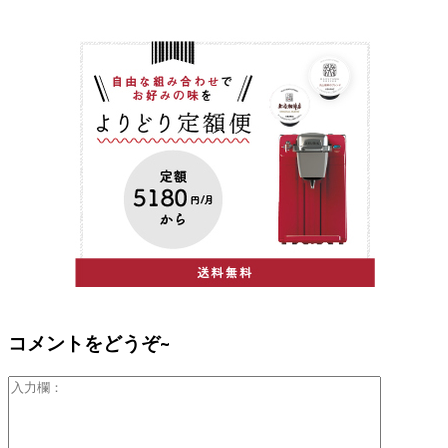
コメントをどうぞ~
入
力
欄：