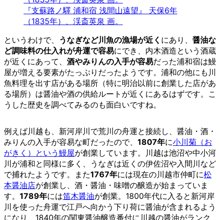
『支蘇路ノ驛 浦和宿 浅間山遠望』 天保6年
（1835年）、渓斎英泉 画。
というわけで、
うなぎなど川魚の漁場が近く
にあり、
醤油な
ど調味料の仕入れが舟運で容易
にでき、内木酒造という酒蔵
が近くにあって、
酒やみりんの入手が容易
だった浦和宿は鰻
屋が増える要素がたっぷりだったようです。浦和の他にも川
魚料理を出す店がある場所（特に明治以前に創業した店があ
る場所）は醤油や酒の供給ルートが近くにあるはずです。こ
うした歴史を調べてみるのも面白いですね。
例えば川越も、新河岸川で荒川の舟運と接続し、醤油・酒・
みりんの入手が容易な町だったので、
1807年
に
小川菊（お
がきく）という鰻屋
が創業しています。川越は池沼や中小河
川が浦和と同様に多く、うなぎは近くの伊佐沼や入間川など
で捕れたようです。また
1767年
には現在の川越市仲町に
松
本醤油店
が創業し、酒・醤油・味噌の醸造が始まっていま
す。
1789年
には
笛木醤油
が創業。1800年代に入ると新河岸
川を使った舟運で江戸へ向かう下り荷に醤油が含まれるよう
になり、1840年の関東醤油醸造番付に川越の醤油がランク