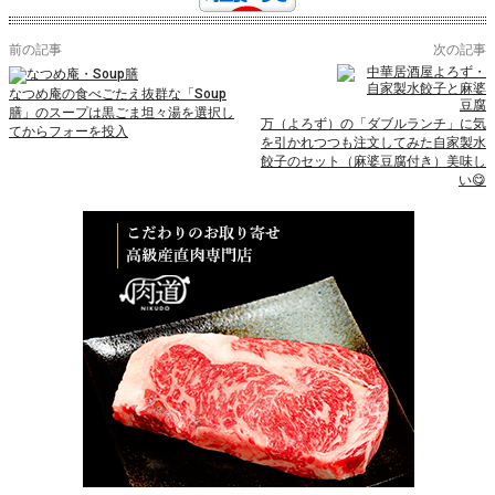
前の記事
次の記事
なつめ庵の食べごたえ抜群な「Soup
膳」のスープは黒ごま坦々湯を選択し
万（よろず）の「ダブルランチ」に気
てからフォーを投入
を引かれつつも注文してみた自家製水
餃子のセット（麻婆豆腐付き）美味し
い😋