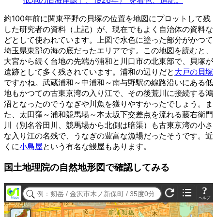
低地の旧海岸線」、1926年） を着色、追記。
約100年前に関東平野の貝塚の位置を地図にプロットして残
した研究者の資料（上記）が、現在でもよく自治体の資料な
どとして使われています。上図で水色に塗った部分がかつて
埼玉県東部の海の底だったエリアです。この地図を読むと、
大宮から続く台地の先端が浦和と川口市の北東部で、貝塚が
遺跡として多く残されています。浦和の辺りだと
大戸の貝塚
ですかね。武蔵浦和～中浦和～南与野駅の線路沿いにある低
地もかつての古東京湾の入り江で、その後荒川に接続する鴻
沼となったのでうなぎや川魚を獲りやすかったでしょう。ま
た、太田窪～浦和競馬場～本太坂下交差点を流れる藤右衛門
川（別名谷田川、競馬場から北側は暗渠）も古東京湾の小さ
な入り江の名残で、うなぎの豊富な漁場だったそうです。近
くに
小島屋
という有名な鰻屋もあります。
国土地理院の自然地形図で確認してみる