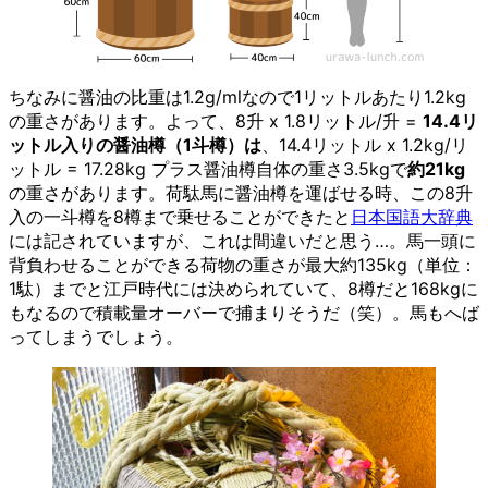
ちなみに醤油の比重は1.2g/mlなので1リットルあたり1.2kg
の重さがあります。よって、8升 x 1.8リットル/升 =
14.4リ
ットル入りの醤油樽（1斗樽）は
、14.4リットル x 1.2kg/リ
ットル = 17.28kg プラス醤油樽自体の重さ3.5kgで
約21kg
の重さがあります。荷駄馬に醤油樽を運ばせる時、この8升
入の一斗樽を8樽まで乗せることができたと
日本国語大辞典
には記されていますが、これは間違いだと思う…。馬一頭に
背負わせることができる荷物の重さが最大約135kg（単位：
1駄）までと江戸時代には決められていて、8樽だと168kgに
もなるので積載量オーバーで捕まりそうだ（笑）。馬もへば
ってしまうでしょう。