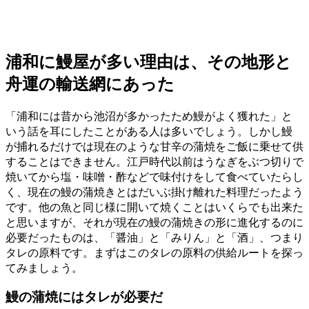
浦和に鰻屋が多い理由は、その地形と
舟運の輸送網にあった
「浦和には昔から池沼が多かったため鰻がよく獲れた」と
いう話を耳にしたことがある人は多いでしょう。しかし鰻
が捕れるだけでは現在のような甘辛の蒲焼をご飯に乗せて供
することはできません。江戸時代以前はうなぎをぶつ切りで
焼いてから塩・味噌・酢などで味付けをして食べていたらし
く、現在の鰻の蒲焼きとはだいぶ掛け離れた料理だったよう
です。他の魚と同じ様に開いて焼くことはいくらでも出来た
と思いますが、それが現在の鰻の蒲焼きの形に進化するのに
必要だったものは、「醤油」と「みりん」と「酒」、つまり
タレの原料です。まずはこのタレの原料の供給ルートを探っ
てみましょう。
鰻の蒲焼にはタレが必要だ