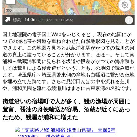
国土地理院の電子国土Webをいじくると 、現在の地図にか
つての湿地帯や河道を重ね合わせた自然地形図を見ることが
できます。この地図を見ると武蔵浦和駅がかつての荒川の河
道の真上に建っていることが分かります。ほほ～。そして南
浦和～武蔵浦和間に見られる坂道や段差がかつての海岸跡も
しくは荒川による侵食跡だということもこの地図で読み取れ
ます。埼玉県庁～埼玉県警東側の窪地も白幡沼に繋がる低地
を埋め立てた跡です。さらに見沼田んぼの中を流れる芝川
や、浦和美園を流れる綾瀬川はまさに古東京湾の名残です。
街道沿いの宿場町で人が多く、鰻の漁場が周囲に
豊富、醤油の舟便輸送が容易、酒蔵が近くにあっ
たため、鰻屋が浦和に増えた