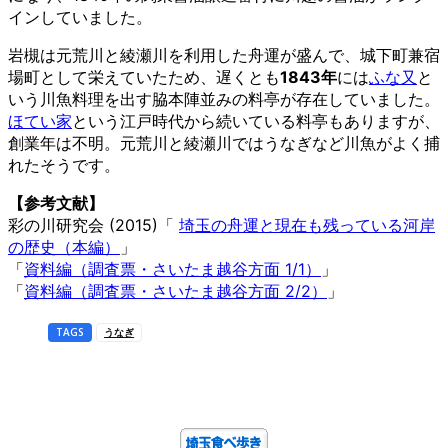
インしていました。
岩槻は元荒川と綾瀬川を利用した舟運が盛んで、城下町兼宿
場町として栄えていたため、遅くとも
1843年
には
ふな又
と
いう川魚料理を出す脇本陣並みの料亭が存在していました。
ほてい家
という江戸時代から続いている料亭もありますが、
創業年は不明。元荒川と綾瀬川ではうなぎなど川魚がよく捕
れたそうです。
【参考文献】
彩の川研究会 (2015)「
埼玉の舟運と現在も残っている河岸
の歴史（本編）
」
「
資料編（調査票・さいたま越谷方面 1/1）
」
「
資料編（調査票・さいたま越谷方面 2/2）
」
TAGS
うなぎ