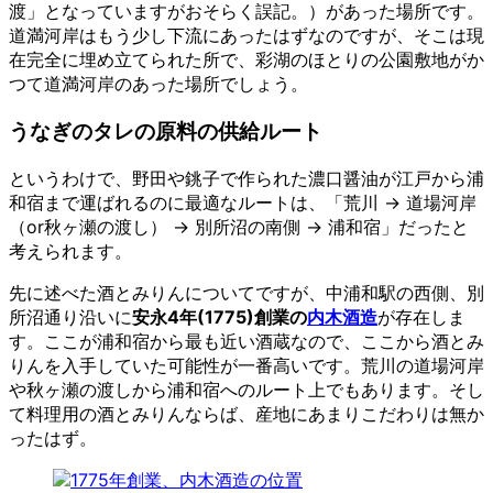
渡」となっていますがおそらく誤記。）があった場所です。
道満河岸はもう少し下流にあったはずなのですが、そこは現
在完全に埋め立てられた所で、彩湖のほとりの公園敷地がか
つて道満河岸のあった場所でしょう。
うなぎのタレの原料の供給ルート
というわけで、野田や銚子で作られた濃口醤油が江戸から浦
和宿まで運ばれるのに最適なルートは、「荒川 → 道場河岸
（or秋ヶ瀬の渡し） → 別所沼の南側 → 浦和宿」だったと
考えられます。
先に述べた酒とみりんについてですが、中浦和駅の西側、別
所沼通り沿いに
安永4年(1775)創業の
内木酒造
が存在しま
す。ここが浦和宿から最も近い酒蔵なので、ここから酒とみ
りんを入手していた可能性が一番高いです。荒川の道場河岸
や秋ヶ瀬の渡しから浦和宿へのルート上でもあります。そし
て料理用の酒とみりんならば、産地にあまりこだわりは無か
ったはず。