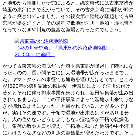
と地形から推測した研究によると、縄文時代には古東京湾が
埼玉の東部にまで広がっていて、その古東京湾に浦和が岬の
ように突き出ていました。その後次第に陸地が隆起して古東
京湾が姿を消すと、その過程で低地が河川・池沼・湿地帯と
なってうなぎや川魚の豊富な漁場となったのでしょう。
（彩の川研究会、「県東部の池沼跡地略図」、
2015年）に追記。
かつて古東京湾の海底だった埼玉県東部が隆起して陸地にな
ったものの、長い間そこには大湿地帯が広がったままでし
た。ヤマトタケルの東征でも通過を避けたほどです。ところ
が1590年の徳川家康の転封後、伊奈氏によって河川の付け
替えとそれに伴う排水事業が続けられ、新田や集落が生み出
されてきました。「この干拓事業によって湿地が出来てうな
ぎが捕れるようになった」と書かれていることが多いです
が、実はその逆です。干拓で湿地が出来るはずがありませ
ん。人の住めないどうしようもない湿地帯が干拓で乾燥化
し、集落の数や人口が増え、干拓地に残った池沼や中小河川
におけるうなぎなどの川魚の漁獲量が増えたわけです。そし