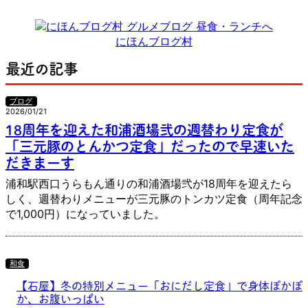
にほんブログ村
最近の記事
ブログ
2026/01/21
18周年を迎えた和浦酒場弐の週替わり定食が
「三元豚のとんかつ定食」だったので早速いた
だきまーす
浦和駅西口うらもん通りの和浦酒場弐が18周年を迎えたら
しく、週替わりメニューが三元豚のトンカツ定食（周年記念
で1,000円）になっていました。
和食
【石屋】冬の特別メニュー「おにだし定食」で身体ぽかぽ
か、お腹いっぱい