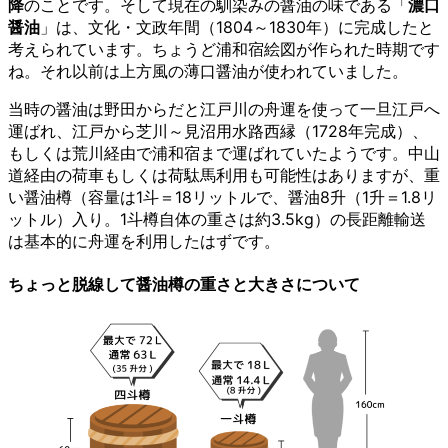
降
のことです。そして現在の馴染みの醤油の味である「
濃口
醤油
」は、文化・文政年間（1804～1830年）に完成したと
考えられています。ちょうど浦和宿絵図が作られた時期です
ね。それ以前は上方風の薄口醤油が使われていました。
当時の醤油は野田からだと江戸川の舟運を使って一旦江戸へ
運ばれ、江戸から芝川～見沼用水路西縁（1728年完成）、
もしくは荒川経由で浦和宿まで運ばれていたようです。中山
道経由の荷車もしくは荷駄馬利用も可能性はありますが、重
い醤油樽（容量は1斗＝18リットルで、醤油8升（1升＝1.8リ
ットル）入り。1斗樽自体の重さは約3.5kg）の長距離輸送
は基本的に舟運を利用したはずです。
ちょっと脱線して醤油樽の重さと大きさについて