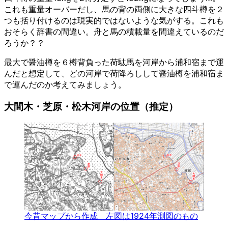
これも重量オーバーだし、馬の背の両側に大きな四斗樽を２
つも括り付けるのは現実的ではないような気がする。これも
おそらく辞書の間違い。舟と馬の積載量を間違えているのだ
ろうか？？
最大で醤油樽を６樽背負った荷駄馬を河岸から浦和宿まで運
んだと想定して、どの河岸で荷降ろしして醤油樽を浦和宿ま
で運んだのか考えてみましょう。
大間木・芝原・松木河岸の位置（推定）
今昔マップから作成 左図は1924年測図のもの