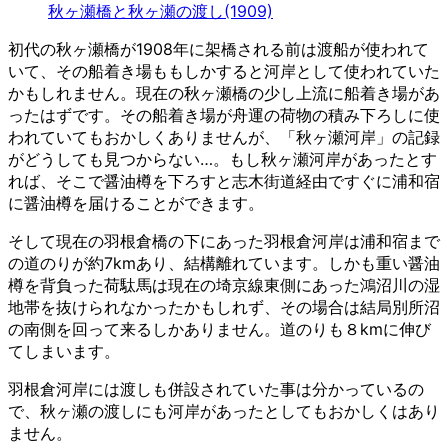
秋ヶ瀬橋と秋ヶ瀬の渡し(1909)
初代の秋ヶ瀬橋が1908年に架橋される前は渡船が使われて
いて、その船着き場ももしかすると河岸として使われていた
かもしれません。現在の秋ヶ瀬橋の少し上流に船着き場があ
ったはずです。その船着き場が舟運の荷物の積み下ろしに使
われていてもおかしくありませんが、「秋ヶ瀬河岸」の記録
がどうしても見つからない…。もし秋ヶ瀬河岸があったとす
れば、そこで醤油樽を下ろすと志木街道経由ですぐに浦和宿
に醤油樽を届けることができます。
そして現在の羽根倉橋の下にあった羽根倉河岸は浦和宿まで
の道のりが約7kmあり、結構離れています。しかも重い醤油
樽を背負った荷駄馬は現在の埼京線東側にあった鴻沼川の湿
地帯を抜けられなかったかもしれず、その場合は結局別所沼
の南側を回って来るしかありません。道のりも８kmに伸び
てしまいます。
羽根倉河岸には渡しも併設されていた事は分かっているの
で、秋ヶ瀬の渡しにも河岸があったとしてもおかしくはあり
ません。