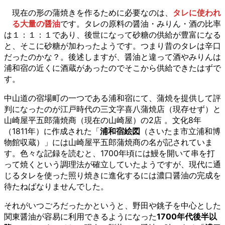
現在の形の蒲焼きを作るために必要なのは、
タレに使われ
る大量の醤油
です。タレの原料の醤油・みりん・酒の比率
は１：１：１であり、後世になって砂糖の供給が豊富になる
と、そこに砂糖が加わったようです。つまり昔のタレは辛口
だったのかな？。後述しますが、醤油と違って酒やみりんは
浦和宿の近くに酒蔵があったのでそこから供給できたはずで
す。
中山道の宿場町の一つである浦和宿にて、蒲焼を提供して評
判になったのが江戸時代の三文字喜八蒲焼店（現存せず）と
山崎屋平五郎蒲焼商（現在の山崎屋）の2店 。文化8年
（1811年）に作成された「
浦和宿絵図
（さいたま市立浦和博
物館収蔵）」には山崎屋平五郎蒲焼商の名が記されていま
す。色々な記録を読むと、1700年頃には鰻を開いて串を打
って焼くという調理法が確立していたようですが、現代に通
じるタレを使った照り焼きに進化するには濃口醤油の完成を
待たねばなりませんでした。
それがいつごろだったかというと、野田や銚子を中心とした
関東醤油が容易に利用できるようになった
1700年代後半以