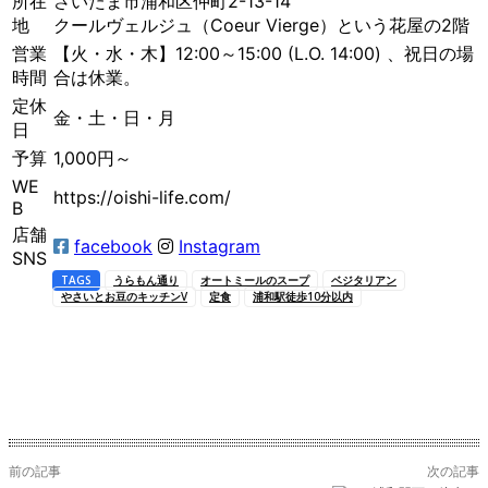
所在
さいたま市浦和区仲町2-13-14
地
クールヴェルジュ（Coeur Vierge）という花屋の2階
営業
【火・水・木】12:00～15:00 (L.O. 14:00) 、祝日の場
時間
合は休業。
定休
金・土・日・月
日
予算
1,000円～
WE
https://oishi-life.com/
B
店舗
facebook
Instagram
SNS
TAGS
うらもん通り
オートミールのスープ
ベジタリアン
やさいとお豆のキッチンV
定食
浦和駅徒歩10分以内
前の記事
次の記事