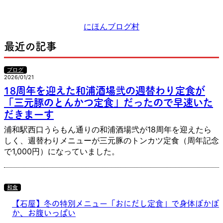
にほんブログ村
最近の記事
ブログ
2026/01/21
18周年を迎えた和浦酒場弐の週替わり定食が
「三元豚のとんかつ定食」だったので早速いた
だきまーす
浦和駅西口うらもん通りの和浦酒場弐が18周年を迎えたら
しく、週替わりメニューが三元豚のトンカツ定食（周年記念
で1,000円）になっていました。
和食
【石屋】冬の特別メニュー「おにだし定食」で身体ぽかぽ
か、お腹いっぱい