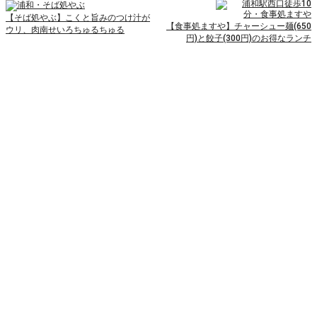
【そば処やぶ】こくと旨みのつけ汁が
【食事処ますや】チャーシュー麺(650
ウリ、肉南せいろちゅるちゅる
円)と餃子(300円)のお得なランチ