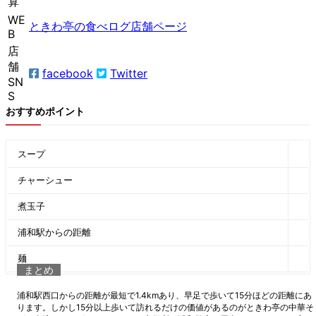
算
WE
ときわ亭の食べログ店舗ページ
B
店
舗
facebook
Twitter
SN
S
おすすめポイント
スープ
チャーシュー
煮玉子
浦和駅からの距離
麺
まとめ
浦和駅西口からの距離が最短で1.4kmあり、早足で歩いて15分ほどの距離にあ
ります。しかし15分以上歩いて訪れるだけの価値があるのがときわ亭の中華そ