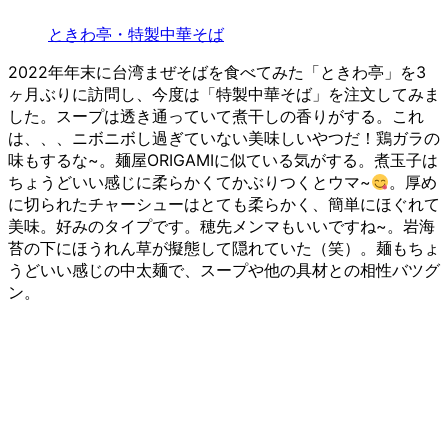
ときわ亭・特製中華そば
2022年年末に台湾まぜそばを食べてみた「ときわ亭」を3
ヶ月ぶりに訪問し、今度は「特製中華そば」を注文してみま
した。スープは透き通っていて煮干しの香りがする。これ
は、、、ニボニボし過ぎていない美味しいやつだ！鶏ガラの
味もするな~。麺屋ORIGAMIに似ている気がする。煮玉子は
ちょうどいい感じに柔らかくてかぶりつくとウマ~
。厚め
に切られたチャーシューはとても柔らかく、簡単にほぐれて
美味。好みのタイプです。穂先メンマもいいですね~。岩海
苔の下にほうれん草が擬態して隠れていた（笑）。麺もちょ
うどいい感じの中太麺で、スープや他の具材との相性バツグ
ン。