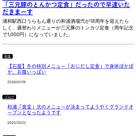
「三元豚のとんかつ定食」だったので早速いた
だきまーす
浦和駅西口うらもん通りの和浦酒場弐が18周年を迎えたら
しく、週替わりメニューが三元豚のトンカツ定食（周年記念
で1,000円）になっていました。
和食
【石屋】冬の特別メニュー「おにだし定食」で身体ぽかぽ
か、お腹いっぱい
2026/01/19
ブログ
和浦「食堂」弐のメニューが決まってようやくグランドオ
ープンとなったようです
2025/10/22