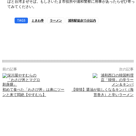
ばと台湾まぜそば。もしさいたま市役所や浦和警察に用事があったらぜひ寄っ
てみてください。
TAGS
ときわ亭
ラーメン
浦和駅徒歩15分以内
前の記事
次の記事
初めて食べた「わさび丼」は鼻にツー
【韓情】醤油が欲しくなるキンパ（海
ンと来て悶絶【やすむら】
苔巻き）と辛いラーメン