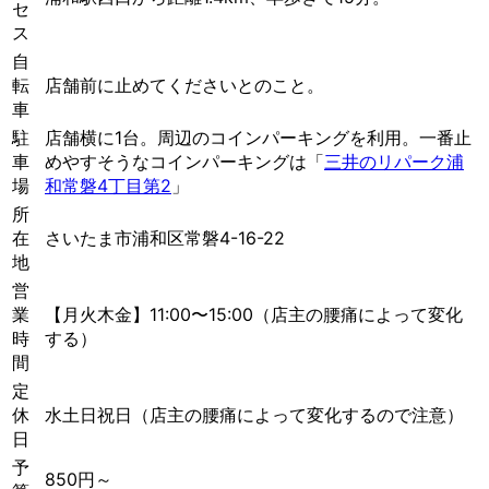
セ
ス
自
転
店舗前に止めてくださいとのこと。
車
駐
店舗横に1台。周辺のコインパーキングを利用。一番止
車
めやすそうなコインパーキングは「
三井のリパーク浦
場
和常磐4丁目第2
」
所
在
さいたま市浦和区常磐4-16-22
地
営
業
【月火木金】11:00〜15:00（店主の腰痛によって変化
時
する）
間
定
休
水土日祝日（店主の腰痛によって変化するので注意）
日
予
850円～