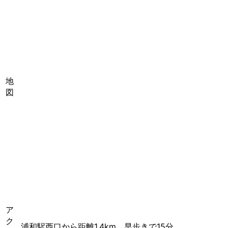
地
図
ア
ク
浦和駅西口から距離1.4km、早歩きで15分。