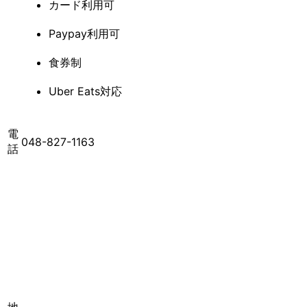
カード利用可
Paypay利用可
食券制
Uber Eats対応
電
048-827-1163
話
地