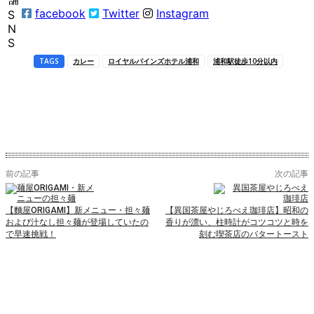
facebook
Twitter
Instagram
S
N
S
TAGS
カレー
ロイヤルパインズホテル浦和
浦和駅徒歩10分以内
前の記事
次の記事
【麵屋ORIGAMI】新メニュー・担々麺
【異国茶屋やじろべえ珈琲店】昭和の
および汁なし担々麺が登場していたの
香りが漂い、柱時計がコツコツと時を
で早速挑戦！
刻む喫茶店のバタートースト