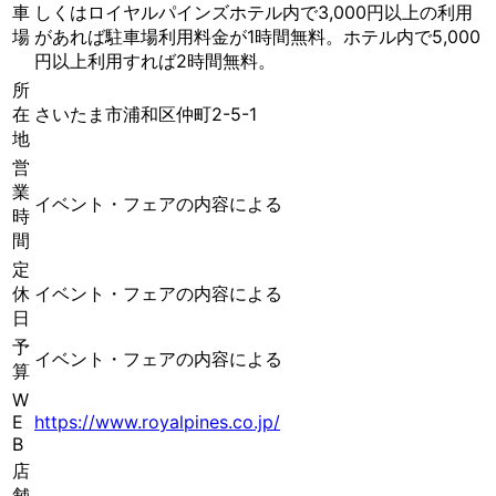
車
しくはロイヤルパインズホテル内で3,000円以上の利用
場
があれば駐車場利用料金が1時間無料。ホテル内で5,000
円以上利用すれば2時間無料。
所
在
さいたま市浦和区仲町2-5-1
地
営
業
イベント・フェアの内容による
時
間
定
休
イベント・フェアの内容による
日
予
イベント・フェアの内容による
算
W
E
https://www.royalpines.co.jp/
B
店
舗