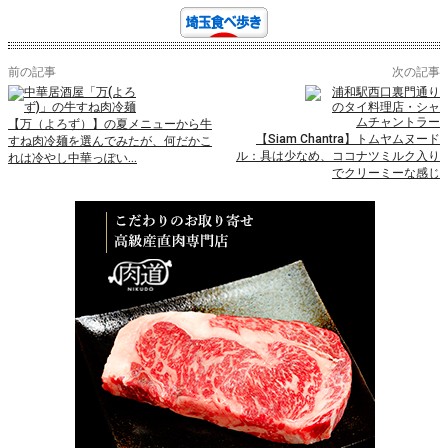
前の記事
次の記事
【万（よろず）】の夏メニューから牛
【Siam Chantra】トムヤムヌード
すね肉冷麺を選んでみたが、何だかこ
ル：具は少なめ、ココナツミルク入り
れは冷やし中華っぽい…
でクリーミーな感じ