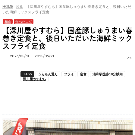
HOME
和食
【深川屋やすむら】国産豚しゅうまい春巻き定食と、後日いただ
いた海鮮ミックスフライ定食
和食
食べたログ
【深川屋やすむら】国産豚しゅうまい春
巻き定食と、後日いただいた海鮮ミック
スフライ定食
2023/05/31
2025/09/21
290
TAGS
うらもん通り
フライ
定食
浦和駅徒歩10分以内
深川屋やすむら