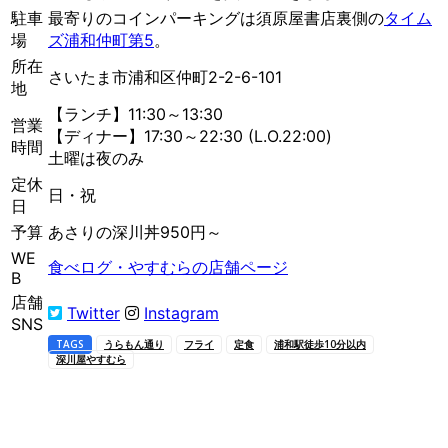
駐車
最寄りのコインパーキングは須原屋書店裏側の
タイム
場
ズ浦和仲町第5
。
所在
さいたま市浦和区仲町2-2-6-101
地
【ランチ】11:30～13:30
営業
【ディナー】17:30～22:30 (L.O.22:00)
時間
土曜は夜のみ
定休
日・祝
日
予算
あさりの深川丼950円～
WE
食べログ・やすむらの店舗ページ
B
店舗
Twitter
Instagram
SNS
TAGS
うらもん通り
フライ
定食
浦和駅徒歩10分以内
深川屋やすむら