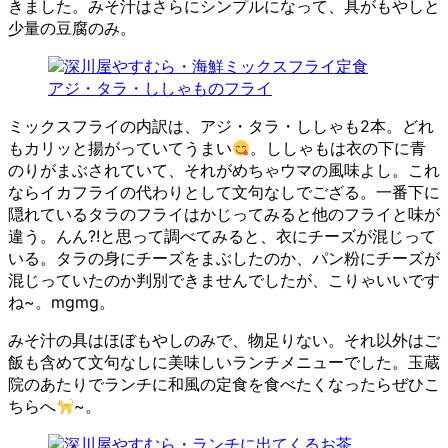
きました。みそ汁はさらにシンプルになって、具がもやしと
少量の豆腐のみ。
アジ・タラ・ししゃものフライ
ミックスフライの内訳は、アジ・タラ・ししゃも2本。どれ
もカリッと揚がっていてうまい
。ししゃもは衣の下に青
のりがまぶされていて、それがめちゃウマの風味よし。これ
ならイカフライの代わりとして文句なしでござる。一番下に
隠れているタラのフライはかじってみると他のフライと味が
違う。んん?!と思って調べてみると、衣にチーズが混じって
いる。タラの身にチーズをまぶしたのか、パン粉にチーズが
混じっていたのか判別できませんでしたが、こりゃいいです
ね~。mgmg。
みそ汁の具はほぼもやしのみで、物足りない。それ以外はご
飯も含めて文句なしに美味しいランチメニューでした。玉蔵
院のあたりでランチに和風の定食を食べたくなったらぜひこ
ちらへ
~。