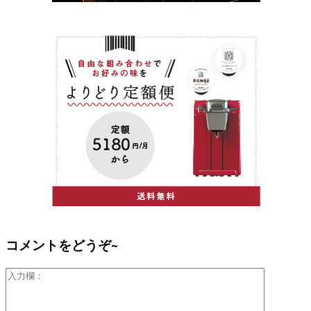
コメントをどうぞ~
入
力
欄：