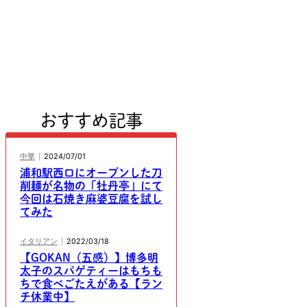
おすすめ記事
中華
2024/07/01
浦和駅西口にオープンした刀
削麺が名物の「牡丹亭」にて
今回は石焼き麻婆豆腐を試し
てみた
イタリアン
2022/03/18
【GOKAN（五感）】博多明
太子のスパゲティーはもちも
ちで食べごたえがある【ラン
チ休業中】