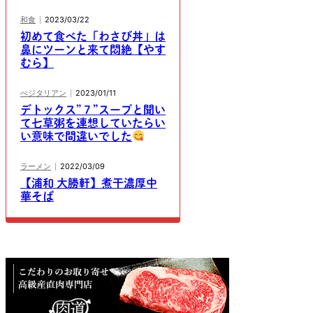
和食
2023/03/22
初めて食べた「わさび丼」は
鼻にツーンと来て悶絶【やす
むら】
べジタリアン
2023/01/11
デトックス”７”スープと聞い
て七草粥を連想していたらい
い意味で間違いでした
ラーメン
2022/03/09
【浦和 大勝軒】煮干濃厚中
華そば