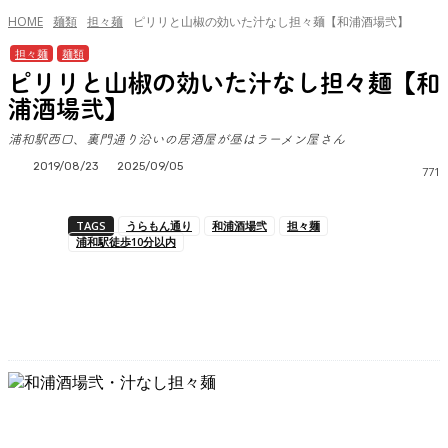
HOME
麺類
担々麺
ピリリと山椒の効いた汁なし担々麺【和浦酒場弐】
担々麺
麺類
ピリリと山椒の効いた汁なし担々麺【和
浦酒場弐】
浦和駅西口、裏門通り沿いの居酒屋が昼はラーメン屋さん
2019/08/23
2025/09/05
771
TAGS
うらもん通り
和浦酒場弐
担々麺
浦和駅徒歩10分以内