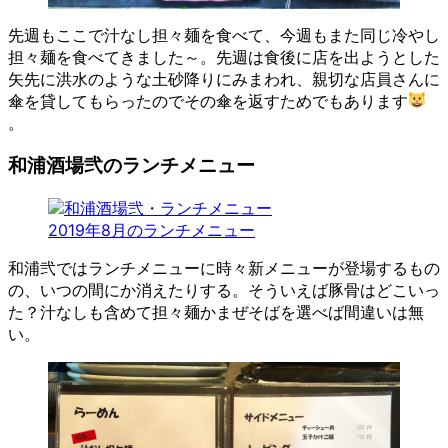
先週もここで汁なし担々麺を食べて、今週もまた同じ冷やし
担々麺を食べてきました～。先週は食後に店を出ようとした
矢先に洪水のような土砂降りにみまわれ、親切な店員さんに
傘を貸してもらったのでその傘を返すためでもあります
。
和浦酒場弐のランチメニュー
2019年8月のランチメニュー
和浦弐ではランチメニューに時々新メニューが登場するもの
の、いつの間にか消えたりする。そういえば豚骨はどこいっ
た？汁なしも含めて担々麺かまぜそばを選べば間違いは無
い。