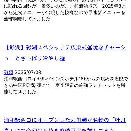
に訪れる回数が一番多いのがここ和浦酒場弐。2025年8月
から定食メニューが出現した模様なので早速新メニューを
全部制覇してきました。
【彩湖】彩湖スペシャリテ広東式釜焼きチャーシ
ューとさっぱり冷やし麺
麺類
2025/07/08
浦和駅西口ロイヤルパインズホテル18Fからの眺めを堪能で
きる中国料理彩湖にて、夏季限定の冷麺ランチセットを堪
能してきました。
浦和駅西口にオープンした刀削麺が名物の「牡丹
亭」にて今回は石焼き麻婆豆腐を試してみた