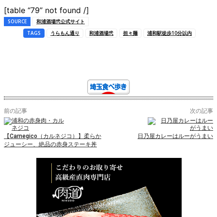
[table “79” not found /]
SOURCE
和浦酒場弐公式サイト
TAGS
うらもん通り
和浦酒場弐
担々麺
浦和駅徒歩10分以内
前の記事
次の記事
【Carnegico（カルネジコ）】柔らか
日乃屋カレーはルーがうまい
ジューシー、絶品の赤身ステーキ丼